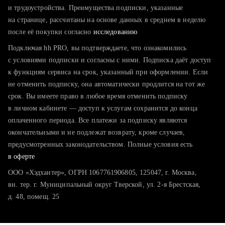
тратите много времени на поиск и вручную поднимаете
и трудоустройства. Преимущества подписки, указанные
резюме
на странице, рассчитаны на основе данных в среднем в неделю
после её покупки согласно
хотите сравнить себя с конкурентами и оценить шансы
исследованию
Подключая hh PRO, вы подтверждаете, что ознакомились
с условиями подписки и согласны с ними. Подписка даёт доступ
к функциям сервиса на срок, указанный при оформлении. Если
не отменить подписку, она автоматически продлится на тот же
срок. Вы имеете право в любое время отменить подписку
в личном кабинете — доступ к услугам сохранится до конца
оплаченного периода. Все платежи за подписку являются
окончательными и не подлежат возврату, кроме случаев,
предусмотренных законодательством. Полные условия есть
в оферте
ООО «Хэдхантер», ОГРН 1067761906805, 125047, г. Москва,
вн. тер. г. Муниципальный округ Тверской, ул. 2-я Брестская,
д. 48, помещ. 25