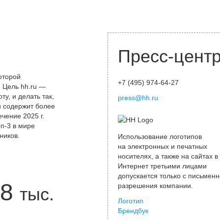
Пресс-цент
оторой
+7 (495) 974-64-27
 Цель hh.ru —
у, и делать так,
press@hh.ru
и содержит более
чение 2025 г.
оп-3 в мире
ников.
Использование логотипов
на электронных и печатных
носителях, а также на сайтах в
Интернет третьими лицами
допускается только с письменн
8
разрешения компании.
тыс.
Логотип
Брендбук