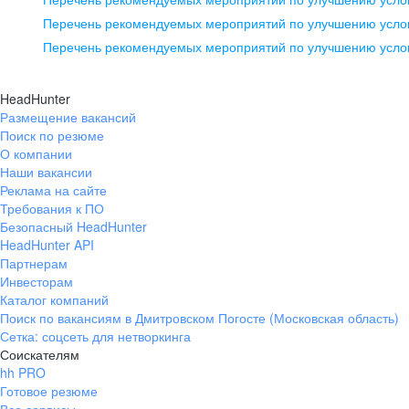
pr@ural.hh.ru
Перечень рекомендуемых мероприятий по улучшению услов
Перечень рекомендуемых мероприятий по улучшению усло
Новосибирск
ул. Большевистская, д. 35,
HeadHunter
помещение 21
Размещение вакансий
Поиск по резюме
+7 383 207-94-64
О компании
pr@nsk.hh.ru
Наши вакансии
Реклама на сайте
Требования к ПО
Безопасный HeadHunter
HeadHunter API
Партнерам
Инвесторам
Каталог компаний
Поиск по вакансиям в Дмитровском Погосте (Московская область)
Сетка: соцсеть для нетворкинга
Соискателям
hh PRO
Готовое резюме