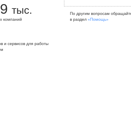
9
тыс.
По другим вопросам обращайт
х компаний
в раздел
«Помощь»
+
в и сервисов для работы
ом
Санкт-Петербург
Я
ул. Жуковского, д. 19, особняк
ул