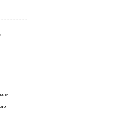
р
 сети
ого