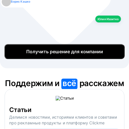
Борис Кашко
Юлия Изоитко
Александр Кулагин
Даниил Макаров
Екатерина Лазаренко
Юлия Изоитко
Получить решение для компании
Поддержим и
всё
расскажем
Статьи
Делимся новостями, историями клиентов и советами
про рекламные продукты и платформу Clickme