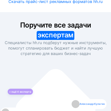
Скачать прайс-лист рекламных форматов hh.ru
Поручите все задачи
экспертам
Специалисты hh.ru подберут нужные инструменты,
помогут спланировать бюджет и найти лучшую
стратегию для ваших
бизнес-задач
+ ещё
4
эксперта
Екатерина Лазаренко
Александр Кулагин
Даниил Макаров
Борис Кашко
Юлия Изоитко