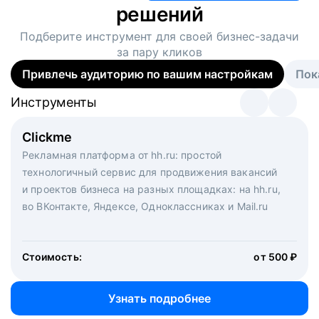
решений
Подберите инструмент для своей
бизнес-задачи
за пару кликов
Привлечь аудиторию по вашим настройкам
Пок
Инструменты
Инструменты
Инструменты
Виртуальный рекрутер
Clickme
Вакансия дня
Массовый подбор под ключ. Решите, сколько
Рекламная платформа от hh.ru: простой
Рекламный формат для вакансий на главной странице
кандидатов и когда вам нужно, и за дело возьмутся
технологичный сервис для продвижения вакансий
hh.ru. Увеличивает количество откликов
маркетологи, рекрутеры и проектные менеджеры
и проектов бизнеса на разных площадках: на hh.ru,
hh.ru с целым набором digital-инструментов
во ВКонтакте, Яндексе, Одноклассниках и Mail.ru
Стоимость:
от 200 000 ₽
Узнать подробнее
Стоимость:
от 500 ₽
Узнать подробнее
Узнать подробнее