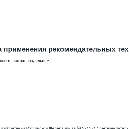
а применения рекомендательных тех
о») является владельцем:
е изобретений Российской Федерации за № 2711717 рекомендатель