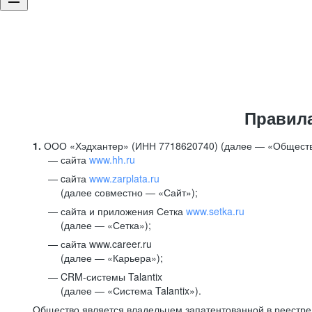
Правил
1.
ООО «Хэдхантер» (ИНН 7718620740) (далее — «Обществ
сайта
www.hh.ru
cайта
www.zarplata.ru
(далее совместно — «Сайт»);
сайта и приложения Сетка
www.setka.ru
(далее — «Сетка»);
сайта www.career.ru
(далее — «Карьера»);
CRM-системы Talantix
(далее — «Система Talantix»).
Общество является владельцем запатентованной в реестр