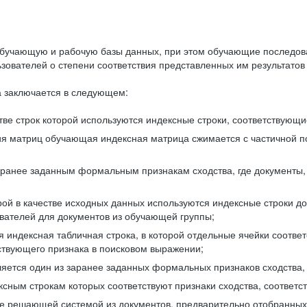
бучающую и рабочую базы данных, при этом обучающие последов
ователей о степени соответствия представленных им результатов 
 заключается в следующем:
ве строк которой используются индексные строки, соответствующ
ия матриц обучающая индексная матрица сжимается с частичной п
аранее заданным формальным признакам сходства, где документы,
ой в качестве исходных данных используются индексные строки д
ователей для документов из обучающей группы;
индексная табличная строка, в которой отдельные ячейки соответ
тствующего признака в поисковом выражении;
ляется один из заранее заданных формальных признаков сходства
ксным строкам которых соответствуют признаки сходства, соотве
е решающей системой из документов, предварительно отобранных 