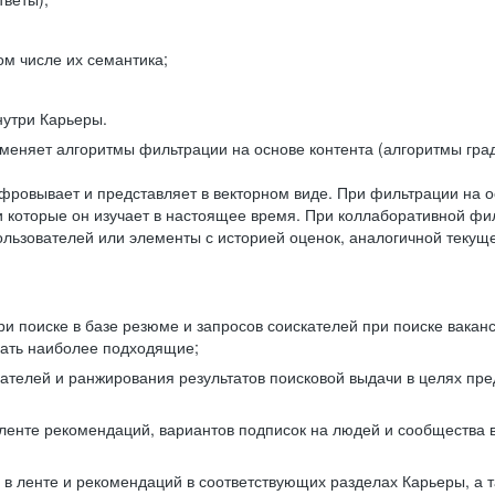
ом числе их семантика;
нутри Карьеры.
еняет алгоритмы фильтрации на основе контента (алгоритмы град
фровывает и представляет в векторном виде. При фильтрации на о
ли которые он изучает в настоящее время. При коллаборативной ф
льзователей или элементы с историей оценок, аналогичной текущ
и поиске в базе резюме и запросов соискателей при поиске вакан
рать наиболее подходящие;
одателей и ранжирования результатов поисковой выдачи в целях п
 ленте рекомендаций, вариантов подписок на людей и сообщества 
 в ленте и рекомендаций в соответствующих разделах Карьеры, а