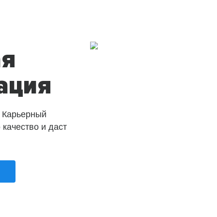
ая
ация
 Карьерный
о качество и даст