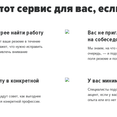
тот сервис для вас, есл
трее найти работу
Вас не при
на собесед
т ваше резюме в течение
ажет, что нужно исправить
Мы знаем, на что
ривлечь внимание
очередь, — и под
поля резюме и по
ту в конкретной
У вас мини
Специалисты подс
акцент, если у в
адут совет, как выгоднее
опыта или его нет
ля конкретной профессии.