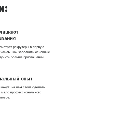
и:
глашают
ования
 смотрят рекрутеры в первую
скажем, как заполнить основные
лучить больше приглашений.
мальный опыт
кажут, на чём стоит сделать
ас мало профессионального
 вовсе.