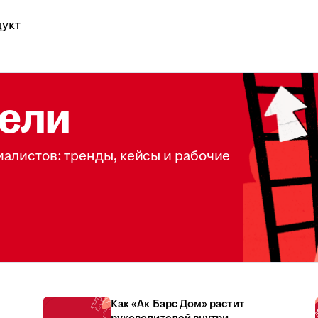
укт
ели
иалистов: тренды, кейсы и рабочие
Как «Ак Барс Дом» растит