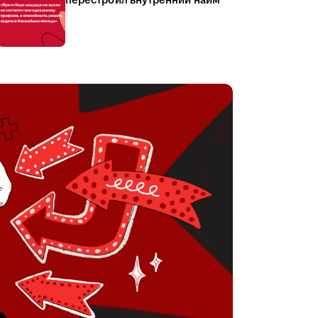
перестроил внутренний найм