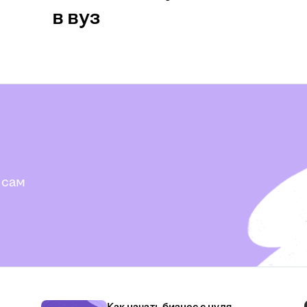
в вуз
 сам