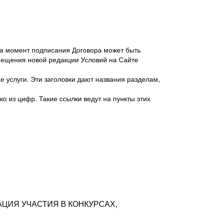
 на момент подписания Договора может быть
мещения новой редакции Условий на Сайте
 услуги. Эти заголовки дают названия разделам,
о из цифр. Такие ссылки ведут на пункты этих
антер», ИНН 7718620740, адрес: 125047,
одская территория Муниципальный округ
я улица, дом 48, помещ. 25
ых резюме с предложениями Соискателей
АЦИЯ УЧАСТИЯ В КОНКУРСАХ,
тра контактной информации Соискателя
тор сайтов: hh.ru, talantix.ru и других
 из Типов регистраций.
луг