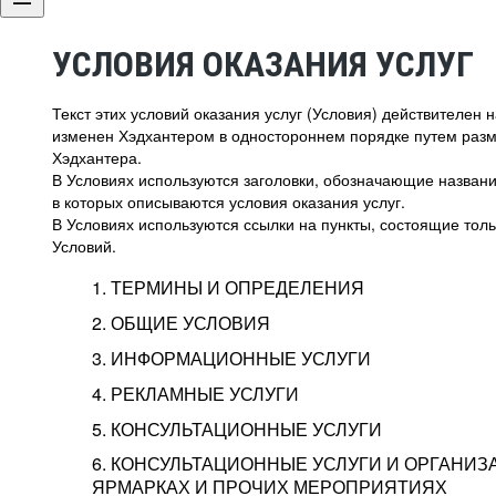
УСЛОВИЯ ОКАЗАНИЯ УСЛУГ
Текст этих условий оказания услуг (Условия) действителен
изменен Хэдхантером в одностороннем порядке путем раз
Хэдхантера.
В Условиях используются заголовки, обозначающие название
в которых описываются условия оказания услуг.
В Условиях используются ссылки на пункты, состоящие тольк
Условий.
1. ТЕРМИНЫ И ОПРЕДЕЛЕНИЯ
2. ОБЩИЕ УСЛОВИЯ
3. ИНФОРМАЦИОННЫЕ УСЛУГИ
1.1. Хэдхантер, или
Хэдхантер, ООО «Хэдх
4. РЕКЛАМНЫЕ УСЛУГИ
HeadHunter, или
г. Москва, внутригор
2.1. Типы и статусы регистрации
5. КОНСУЛЬТАЦИОННЫЕ УСЛУГИ
Исполнитель
Тверской,
2-я
Брестска
Типы регистрации
3.1. Предоставление доступа к базе данн
2.2. Активация услуг
6. КОНСУЛЬТАЦИОННЫЕ УСЛУГИ И ОРГАНИЗ
о трудоустройстве с возможностью просмо
Описание и активация
ЯРМАРКАХ И ПРОЧИХ МЕРОПРИЯТИЯХ
Хэдхантер — администра
2.1.1. Заказчику может быть присвоен один
4.0. Общие условия оказания рекламных ус