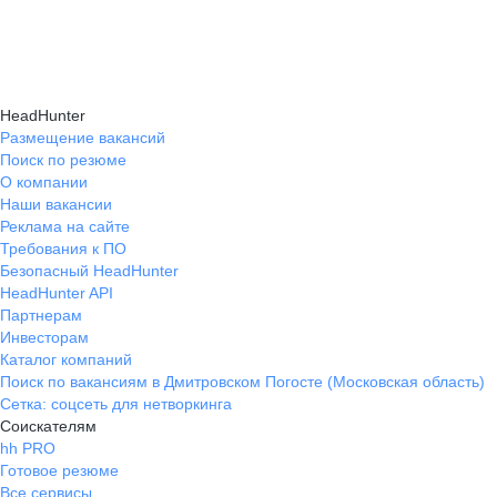
навыки, повышая шансы на успешное
текущем месте работы и о том, кому он будет
Репетиция собеседования на карьерном
трудоустройство.
полезен, с какими запросами работает.
маркетплейсе hh.ru проходит онлайн
Вы точно найдёте того, кто вам нужен!
в формате тренировки с карьерным экспертом,
HeadHunter
который моделирует интервью и дает
Размещение вакансий
Поиск по резюме
обратную связь по вашим ответам.
О компании
Наши вакансии
Реклама на сайте
Требования к ПО
Безопасный HeadHunter
HeadHunter API
Партнерам
Инвесторам
Каталог компаний
Поиск по вакансиям в Дмитровском Погосте (Московская область)
Сетка: соцсеть для нетворкинга
Соискателям
hh PRO
Готовое резюме
Все сервисы