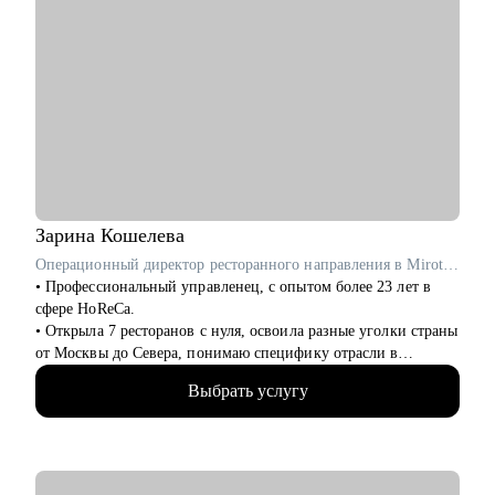
Зарина
Кошелева
Операционный директор ресторанного направления в Mirotel / ex-Росинтерс Ресторантс
• Профессиональный управленец, с опытом более 23 лет в
сфере HoReCa.
• Открыла 7 ресторанов с нуля, освоила разные уголки страны
от Москвы до Севера, понимаю специфику отрасли в
регионах.
Выбрать услугу
• Внедряла новые проекты в действующих ресторанах и
увеличивала оборот в 4 раза, налаживала собственное
производство.
• Вырастила и отправила во взрослую жизнь более 30
управленцев, которые успешно развились в ресторанной