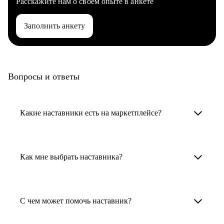
Расскажите нам о своем опыте в анкете
Заполнить анкету
Вопросы и ответы
Какие наставники есть на маркетплейсе?
Карьерные наставники — это HR-
специалисты, карьерные консультанты,
Как мне выбрать наставника?
психологи, резюмерайтеры и менторы.
Умный поиск поможет в три клика выбрать
Менторы работают в ИТ, дизайне, других
наставника для достижения вашей цели.
С чем может помочь наставник?
узкоспециализированных сферах. Они
помогут прокачать навыки, построить