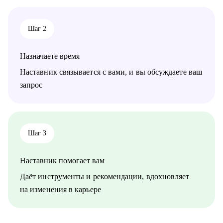
одним из нас.
• Лидам команд, которые заботятся о качестве своего
продукта.
Шаг 2
• Опытным специалистам, которые хотят перейти на
следующую ступень в своей карьере.
Назначаете время
Наставник связывается с вами, и вы обсуждаете ваш
запрос
Шаг 3
Наставник помогает вам
Даёт инструменты и рекомендации, вдохновляет
на изменения в карьере