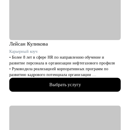
• Junior и Middle дизайнерам, которые устроились в крупную
компанию
Лейсан
Куликова
Карьерный коуч
• Более 8 лет в сфере HR по направлению обучение и
развитие персонала в организации нефтегазового профиля
• Руководила реализацией корпоративных программ по
развитию кадрового потенциала организации
• В карьерном коучинге с 2023, провела более 125 часов
Выбрать услугу
коучинговой и консалтинговой деятельности в теме развития
карьеры
• Эксперт СМИ по вопросам карьерного и профессионального
развития
• Заместитель председателя Ассоциации кадровой политики
ТПП ТО, руководитель комитета Ассоциации русскоязычных
коучей
• Автор подкаста "Выйти из колеи"