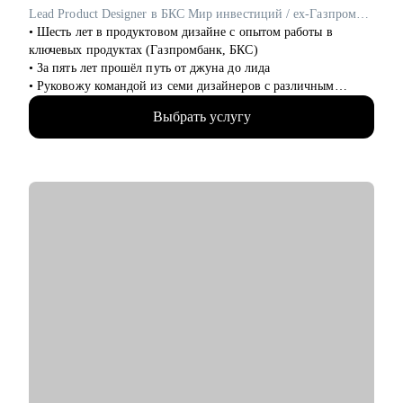
• Начинающим специалистам в карьере Product Management
Lead Product Designer в БКС Мир инвестиций / ex-Газпромбанк
• Шесть лет в продуктовом дизайне с опытом работы в
ключевых продуктах (Газпромбанк, БКС)
• За пять лет прошёл путь от джуна до лида
• Руковожу командой из семи дизайнеров с различным
опытом
Выбрать услугу
• Являюсь ментором в школе дизайна UPROCK
• За последний год провел 200+ собеседований
• Отсмотрел и проанализировал 700+ резюме
С чем помогу:
• Проанализирую и структурирую ваше резюме
• Дам рекомендации по улучшению вашего портфолио
• Расскажу что нужно, а чего не стоит говорить на
собеседовании
• Определю ваши сильные и слабые стороны
• Подскажу как работать с командой и выстраивать
эффективные процессы
Кому могу помочь:
• Выпускникам и студентам, которые ищут свою первую
работу в продуктовом, UX/UI дизайне