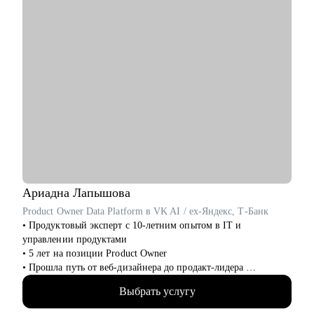
• Если вы тимлид, помогу организовать командные процессы,
улучшить взаимодействие с бизнесом, презентовать
результаты работы команды.
• Расскажу, как организовать процесс найма в команду.
Кому могу помочь:
• Инженерам по тестированию / QA (junior, middle, senior,
lead).
• Всем, кто только собирается начать работать в области QA
или в IT.
• Тем, кто не может найти первую работу в IT.
• Тем, кто зашел в тупик в плане карьеры/уперся в потолок.
• Тем, кто столкнулся со сложной задачей на проекте.
Ариадна
Лапышова
Product Owner Data Platform в VK AI / ex-Яндекс, Т-Банк
• Продуктовый эксперт с 10-летним опытом в IT и
управлении продуктами
• 5 лет на позиции Product Owner
• Прошла путь от веб-дизайнера до продакт-лидера
• Благодаря большому опыту стала T-shape специалистом с
Выбрать услугу
большой экспертизой в управлении кросс-функциональных
команд